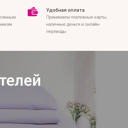
Удобная оплата
тоянным
Принимаем платежные карты,
нникам
наличные деньги и онлайн-
переводы
телей